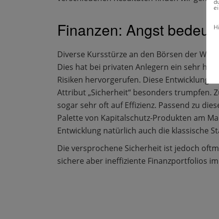
du
ei
Finanzen: Angst bedeute
H
Diverse Kursstürze an den Börsen der Welt 
Dies hat bei privaten Anlegern ein sehr ho
Risiken hervorgerufen. Diese Entwicklung 
Attribut „Sicherheit“ besonders trumpfen. 
sogar sehr oft auf Effizienz. Passend zu die
Palette von Kapitalschutz-Produkten am Mar
Entwicklung natürlich auch die klassische St
Die versprochene Sicherheit ist jedoch oftma
sichere aber ineffiziente Finanzportfolios i