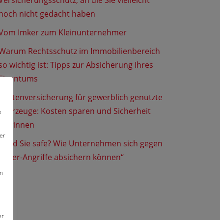
Versicherungsschutz, an die Sie vielleicht
noch nicht gedacht haben
Vom Imker zum Kleinunternehmer
Warum Rechtsschutz im Immobilienbereich
so wichtig ist: Tipps zur Absicherung Ihres
Eigentums
Flottenversicherung für gewerblich genutzte
Fahrzeuge: Kosten sparen und Sicherheit
e
gewinnen
er
„Sind Sie safe? Wie Unternehmen sich gegen
Cyber-Angriffe absichern können“
en
er