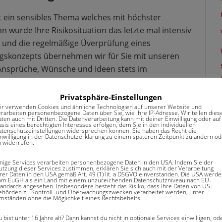
st ein sensibles Thema welches mit höchster
 wurde Ihre Risikosituation das letzte mal intensiv
g und die regelmäßige Üverprüfung eines
ngskonzepts übernehmen wir für Sie mit unseren
 Ansprüche, Wünsche und Ideen stets im
wicklung Ihres maßgeschneiderten Deckungskonzepts
Privatsphäre-Einstellungen
ir verwenden Cookies und ähnliche Technologien auf unserer Website und
erarbeiten personenbezogene Daten über Sie, wie Ihre IP-Adresse. Wir teilen dies
aten auch mit Dritten. Die Datenverarbeitung kann mit deiner Einwilligung oder auf
 ein wichtiger Aspekt von
sis eines berechtigten Interesses erfolgen, dem Sie in den individuellen
atenschutzeinstellungen widersprechen können. Sie haben das Recht die
inwilligung in der Datenschutzerklärung zu einem späteren Zeitpunkt zu ändern od
nt
u widerrufen.
inige Services verarbeiten personenbezogene Daten in den USA. Indem Sie der
rsorgebedarf stehen wir Ihnen beratend zur Seite.
utzung dieser Services zustimmen, erklären Sie sich auch mit der Verarbeitung
hrer Daten in den USA gemäß Art. 49 (1) lit. a DSGVO einverstanden. Die USA werd
erschiedenen Möglichkeiten bei der individuellen
om EuGH als ein Land mit einem unzureichenden Datenschutzniveau nach EU-
tandards angesehen. Insbesondere besteht das Risiko, dass Ihre Daten von US-
ehörden zu Kontroll- und Überwachungszwecken verarbeitet werden, unter
ichen Aspekten. Jahreslange Erfahrungen und
mständen ohne die Möglichkeit eines Rechtsbehelfs.
hnen ein Bild voller Unterschiede auf. Aus den
 bist unter 16 Jahre alt? Dann kannst du nicht in optionale Services einwilligen, od
sam die beste Lösung für Ihren Bedarf.