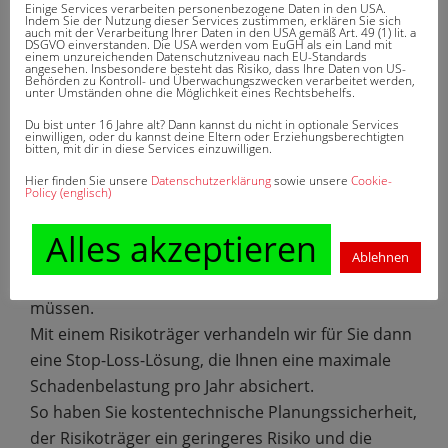
Einige Services verarbeiten personenbezogene Daten in den USA.
Als innovatives Unternehmen beraten wir Sie
Indem Sie der Nutzung dieser Services zustimmen, erklären Sie sich
auch mit der Verarbeitung Ihrer Daten in den USA gemäß Art. 49 (1) lit. a
daher gerne auch über andere
DSGVO einverstanden. Die USA werden vom EuGH als ein Land mit
einem unzureichenden Datenschutzniveau nach EU-Standards
Versicherungsarten.
angesehen. Insbesondere besteht das Risiko, dass Ihre Daten von US-
Behörden zu Kontroll- und Überwachungszwecken verarbeitet werden,
unter Umständen ohne die Möglichkeit eines Rechtsbehelfs.
Studien und Realerfahrungen haben gezeigt, dass
eine Stop-Loss Vereinbarung mit Risikoträgern und
Du bist unter 16 Jahre alt? Dann kannst du nicht in optionale Services
einwilligen, oder du kannst deine Eltern oder Erziehungsberechtigten
bitten, mit dir in diese Services einzuwilligen.
entsprechender Kommunikation im Unternehmen
zu einer spürbaren Entlastung führt.
Hier finden Sie unsere
Datenschutzerklärung
sowie unsere
Cookie-
Policy (englisch)
Kommunizieren Sie Ihren Mitarbeitern und
Abteilungen einfach, dass es keine
Alles akzeptieren
Kaskoversicherung mehr gibt und dass sämtliche
Ablehnen
Unfälle über die Kostenstellen abgerechnet werden
müssen.
Mit einem Risikoträger verhandeln wir für Sie dann
eine Stop-Loss-Lösung, die Ihnen eine maximale
Schadenbelastung pro Jahr absichert.
So haben Sie kostentechnische Planungssicherheit,
der Risikoträger ein geringeres Risiko und die