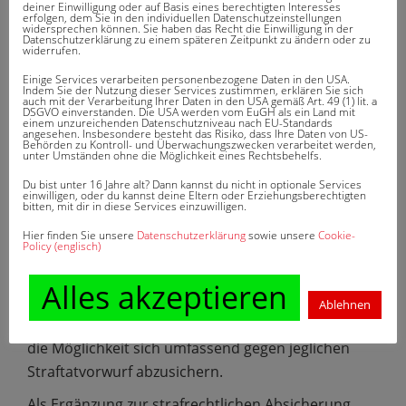
deiner Einwilligung oder auf Basis eines berechtigten Interesses
Die umfangreichen Vorschriften des Strafrechts
erfolgen, dem Sie in den individuellen Datenschutzeinstellungen
widersprechen können. Sie haben das Recht die Einwilligung in der
Datenschutzerklärung zu einem späteren Zeitpunkt zu ändern oder zu
machen es schnell möglich in den Mittelpunkt einer
widerrufen.
Ermittlung zu geraten. Dabei ist es, bei
Einige Services verarbeiten personenbezogene Daten in den USA.
ausreichendem Verdacht, zunächst uninteressant,
Indem Sie der Nutzung dieser Services zustimmen, erklären Sie sich
auch mit der Verarbeitung Ihrer Daten in den USA gemäß Art. 49 (1) lit. a
ob Sie mit reinem Gewissen gehandelt haben oder
DSGVO einverstanden. Die USA werden vom EuGH als ein Land mit
einem unzureichenden Datenschutzniveau nach EU-Standards
angesehen. Insbesondere besteht das Risiko, dass Ihre Daten von US-
nicht. Sehr viele Ermittlungen beginnen jedoch
Behörden zu Kontroll- und Überwachungszwecken verarbeitet werden,
unter Umständen ohne die Möglichkeit eines Rechtsbehelfs.
auch durch Falschverdächtigungen eines
unliebsamen Konkurrenten. In jedem Fall wenden
Du bist unter 16 Jahre alt? Dann kannst du nicht in optionale Services
einwilligen, oder du kannst deine Eltern oder Erziehungsberechtigten
sich die Straftatermittlungen sehr schnell gegen Sie
bitten, mit dir in diese Services einzuwilligen.
und Ihr Unternehmen. Schnell sind gute Anwälte
Hier finden Sie unsere
Datenschutzerklärung
sowie unsere
Cookie-
Policy (englisch)
für die Abwehr und die Verteidigung gegen die
Vorwürfe wichtig. Mit unserem Baustein
Alles akzeptieren
„Strafrechtsschutzversicherung“ und „Spezial-
Ablehnen
Strafrechtsschutzversicherung“ bieten wir Ihnen
die Möglichkeit sich umfassend gegen jeglichen
Straftatvorwurf abzusichern.
Als Ergänzung zur strafrechtlichen Absicherung