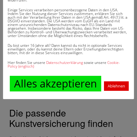
widerrufen.
berühmt, ist es auch einfacher zu versichern, da
Einige Services verarbeiten personenbezogene Daten in den USA.
ein Weiterverkauf auf dem Markt sehr schwierig ist.
Indem Sie der Nutzung dieser Services zustimmen, erklären Sie sich
auch mit der Verarbeitung Ihrer Daten in den USA gemäß Art. 49 (1) lit. a
Ist es dagegen nicht so populär, ist eine
DSGVO einverstanden. Die USA werden vom EuGH als ein Land mit
einem unzureichenden Datenschutzniveau nach EU-Standards
angesehen. Insbesondere besteht das Risiko, dass Ihre Daten von US-
Versicherung auch deutlich teurer da ein Verkauf
Behörden zu Kontroll- und Überwachungszwecken verarbeitet werden,
unter Umständen ohne die Möglichkeit eines Rechtsbehelfs.
weit einfacher ist.
Zudem spielt die Anfälligkeit für Beschädigungen
Du bist unter 16 Jahre alt? Dann kannst du nicht in optionale Services
einwilligen, oder du kannst deine Eltern oder Erziehungsberechtigten
eine Rolle und außerdem, wie schwierig oder
bitten, mit dir in diese Services einzuwilligen.
kostspielig eine Restauration sein wird. Für
Hier finden Sie unsere
Datenschutzerklärung
sowie unsere
Cookie-
Policy (englisch)
Objekte, die einer besonderen Restauration
bedürfen, werden meist Zuschläge verlangt, da im
Alles akzeptieren
Falle eines Schadens hohe Restaurationskosten
Ablehnen
anfallen.
Die passende
Kunstversicherung finden