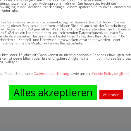
atenschutzeinstellungen widersprechen können. Sie haben das Recht die
rsicherung erbracht werden. Die Hotelkosten
inwilligung in der Datenschutzerklärung zu einem späteren Zeitpunkt zu ändern od
u widerrufen.
denbedingt unbewohnbaren Wohnung extern in
g wird bezahlt, bis die versicherte Wohnung wieder
inige Services verarbeiten personenbezogene Daten in den USA. Indem Sie der
utzung dieser Services zustimmen, erklären Sie sich auch mit der Verarbeitung
hrer Daten in den USA gemäß Art. 49 (1) lit. a DSGVO einverstanden. Die USA werd
om EuGH als ein Land mit einem unzureichenden Datenschutzniveau nach EU-
tandards angesehen. Insbesondere besteht das Risiko, dass Ihre Daten von US-
ehörden zu Kontroll- und Überwachungszwecken verarbeitet werden, unter
mständen ohne die Möglichkeit eines Rechtsbehelfs.
 bist unter 16 Jahre alt? Dann kannst du nicht in optionale Services einwilligen, od
 kannst deine Eltern oder Erziehungsberechtigten bitten, mit dir in diese Services
nzuwilligen.
ier finden Sie unsere
Datenschutzerklärung
sowie unsere
Cookie-Policy (englisch)
Alles akzeptieren
Ablehnen