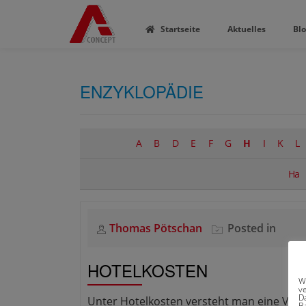
ROFL
Startseite
Aktuelles
Bl
ENZYKLOPÄDIE
A
B
D
E
F
G
H
I
K
L
Ha
Thomas Pötschan
Posted in
HOTELKOSTEN
W
v
D
Unter Hotelkosten versteht man eine Vers
Ba