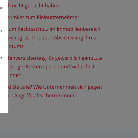
noch nicht gedacht haben
er
Vom Imker zum Kleinunternehmer
Warum Rechtsschutz im Immobilienbereich
en
so wichtig ist: Tipps zur Absicherung Ihres
Eigentums
Flottenversicherung für gewerblich genutzte
er
Fahrzeuge: Kosten sparen und Sicherheit
gewinnen
„Sind Sie safe? Wie Unternehmen sich gegen
Cyber-Angriffe absichern können“