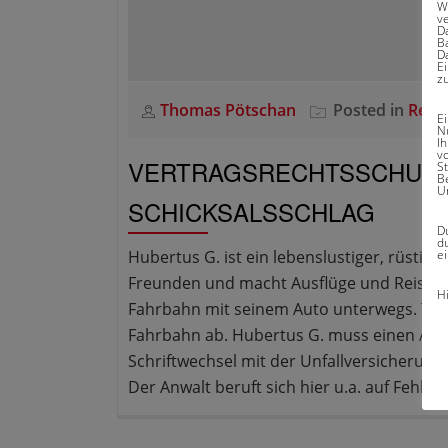
W
v
D
Ba
D
E
z
Thomas Pötschan
Posted in
Rech
E
N
I
v
VERTRAGSRECHTSSCHUTZ
S
B
U
SCHICKSALSSCHLAG
Du
du
ei
Hubertus G. ist ein lebenslustiger, rüstiger
Freunden und macht Ausflüge und Reisen mi
H
Fahrbahn mit seinem Auto unterwegs. Tro
Fahrbahn ab. Hubertus G. muss einen Anwa
Schriftwechsel mit der Unfallversicherung K
Der Anwalt beruft sich hier u.a. auf Fehler