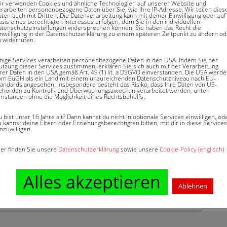
ir verwenden Cookies und ähnliche Technologien auf unserer Website und
erarbeiten personenbezogene Daten über Sie, wie Ihre IP-Adresse. Wir teilen dies
aten auch mit Dritten. Die Datenverarbeitung kann mit deiner Einwilligung oder auf
sis eines berechtigten Interesses erfolgen, dem Sie in den individuellen
atenschutzeinstellungen widersprechen können. Sie haben das Recht die
inwilligung in der Datenschutzerklärung zu einem späteren Zeitpunkt zu ändern od
u widerrufen.
tsschutz
Keine Kommentare
inige Services verarbeiten personenbezogene Daten in den USA. Indem Sie der
utzung dieser Services zustimmen, erklären Sie sich auch mit der Verarbeitung
hrer Daten in den USA gemäß Art. 49 (1) lit. a DSGVO einverstanden. Die USA werd
om EuGH als ein Land mit einem unzureichenden Datenschutzniveau nach EU-
: SCHWERER
tandards angesehen. Insbesondere besteht das Risiko, dass Ihre Daten von US-
ehörden zu Kontroll- und Überwachungszwecken verarbeitet werden, unter
mständen ohne die Möglichkeit eines Rechtsbehelfs.
 bist unter 16 Jahre alt? Dann kannst du nicht in optionale Services einwilligen, od
 kannst deine Eltern oder Erziehungsberechtigten bitten, mit dir in diese Services
nzuwilligen.
 älterer Mann. Er trifft sich gerne mit seinen
t seiner Frau. Eines Tages ist er auf regennasser
ier finden Sie unsere
Datenschutzerklärung
sowie unsere
Cookie-Policy (englisch)
tz angepasster Fahrweise kommt er von der
lt einschalten. Dieser erhebt nach erfolglosem
Alles akzeptieren
lage über 400.000,- € aufgrund der Vollinvalidität.
Ablehnen
 im Gutachten.