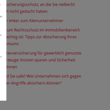
Versicherungsschutz, an die Sie vielleicht
e
noch nicht gedacht haben
er
Vom Imker zum Kleinunternehmer
Warum Rechtsschutz im Immobilienbereich
en
so wichtig ist: Tipps zur Absicherung Ihres
Eigentums
Flottenversicherung für gewerblich genutzte
er
Fahrzeuge: Kosten sparen und Sicherheit
gewinnen
„Sind Sie safe? Wie Unternehmen sich gegen
Cyber-Angriffe absichern können“