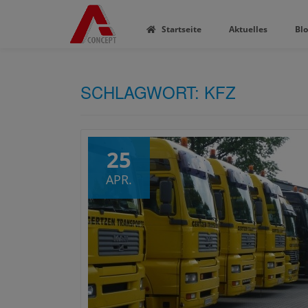
Startseite
Aktuelles
Bl
SCHLAGWORT:
KFZ
25
APR.