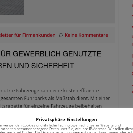
letter für Firmenkunden
Keine Kommentare
FÜR GEWERBLICH GENUTZTE
REN UND SICHERHEIT
enutzte Fahrzeuge kann eine kosteneffiziente
 gesamten Fuhrparks als Maßstab dient. Mit einer
tsrabatte für einzelne Fahrzeuge beibehalten
 wie die GAP-Deckung für Leasingfahrzeuge können
Privatsphäre-Einstellungen
Art der Versicherung belohnt schadenfreies Fahren
ir verwenden Cookies und ähnliche Technologien auf unserer Website und
haden nicht unverhältnismäßig hohe Beiträge nach
erarbeiten personenbezogene Daten über Sie, wie Ihre IP-Adresse. Wir teilen dies
aten auch mit Dritten. Die Datenverarbeitung kann mit deiner Einwilligung oder auf