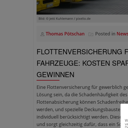
Bild: © Jetti Kuhlemann / pixelio.de
Thomas Pötschan
Posted in
News
FLOTTENVERSICHERUNG 
FAHRZEUGE: KOSTEN SPA
GEWINNEN
Eine Flottenversicherung für gewerblich g
Lösung sein, da die Schadenhäufigkeit des
Flottenabsicherung können Schadenfreihei
werden, und spezielle Deckungsbausteine
individuell berücksichtigt werden. Diese 
W
und sorgt gleichzeitig dafür, dass ein Sc
v
D