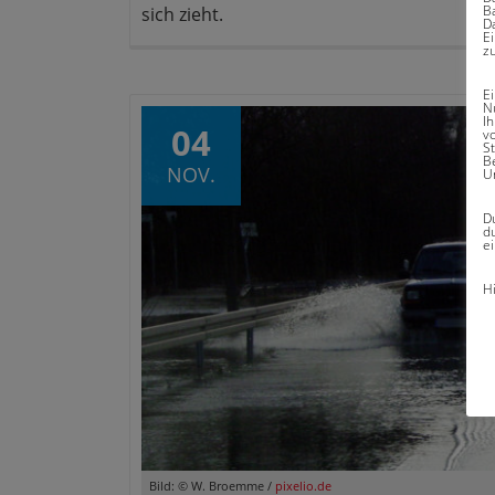
Ba
sich zieht.
D
E
z
E
N
I
04
v
S
B
NOV.
U
Du
du
ei
H
Bild: © W. Broemme /
pixelio.de