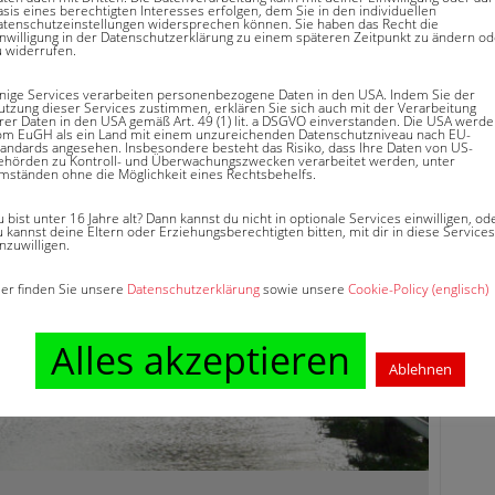
sis eines berechtigten Interesses erfolgen, dem Sie in den individuellen
atenschutzeinstellungen widersprechen können. Sie haben das Recht die
inwilligung in der Datenschutzerklärung zu einem späteren Zeitpunkt zu ändern od
u widerrufen.
inige Services verarbeiten personenbezogene Daten in den USA. Indem Sie der
utzung dieser Services zustimmen, erklären Sie sich auch mit der Verarbeitung
hrer Daten in den USA gemäß Art. 49 (1) lit. a DSGVO einverstanden. Die USA werd
om EuGH als ein Land mit einem unzureichenden Datenschutzniveau nach EU-
tandards angesehen. Insbesondere besteht das Risiko, dass Ihre Daten von US-
ehörden zu Kontroll- und Überwachungszwecken verarbeitet werden, unter
mständen ohne die Möglichkeit eines Rechtsbehelfs.
 bist unter 16 Jahre alt? Dann kannst du nicht in optionale Services einwilligen, od
 kannst deine Eltern oder Erziehungsberechtigten bitten, mit dir in diese Services
nzuwilligen.
ier finden Sie unsere
Datenschutzerklärung
sowie unsere
Cookie-Policy (englisch)
Alles akzeptieren
Ablehnen