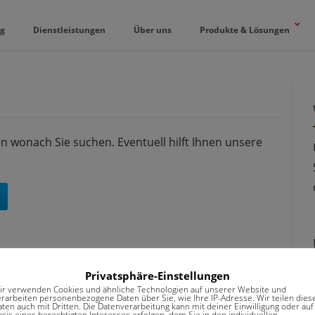
og
Dienstleistungen
Über uns
Produkte & Lösungen
en wonach Sie suchen. Eventuell hilft Ihnen unsere
Privatsphäre-Einstellungen
ir verwenden Cookies und ähnliche Technologien auf unserer Website und
erarbeiten personenbezogene Daten über Sie, wie Ihre IP-Adresse. Wir teilen dies
aten auch mit Dritten. Die Datenverarbeitung kann mit deiner Einwilligung oder auf
sis eines berechtigten Interesses erfolgen, dem Sie in den individuellen