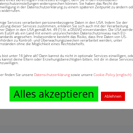
atenschutzeinstellungen widersprechen können. Sie haben das Recht die
inwilligung in der Datenschutzerklärung zu einem späteren Zeitpunkt zu ändern od
u widerrufen.
inige Services verarbeiten personenbezogene Daten in den USA. Indem Sie der
utzung dieser Services zustimmen, erklären Sie sich auch mit der Verarbeitung
hrer Daten in den USA gemäß Art. 49 (1) lit. a DSGVO einverstanden. Die USA werd
om EuGH als ein Land mit einem unzureichenden Datenschutzniveau nach EU-
tandards angesehen. Insbesondere besteht das Risiko, dass Ihre Daten von US-
ehörden zu Kontroll- und Überwachungszwecken verarbeitet werden, unter
mständen ohne die Möglichkeit eines Rechtsbehelfs.
 bist unter 16 Jahre alt? Dann kannst du nicht in optionale Services einwilligen, od
 kannst deine Eltern oder Erziehungsberechtigten bitten, mit dir in diese Services
nzuwilligen.
ier finden Sie unsere
Datenschutzerklärung
sowie unsere
Cookie-Policy (englisch)
Alles akzeptieren
Ablehnen