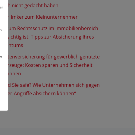
noch nicht gedacht haben
er
Vom Imker zum Kleinunternehmer
Warum Rechtsschutz im Immobilienbereich
en
so wichtig ist: Tipps zur Absicherung Ihres
Eigentums
Flottenversicherung für gewerblich genutzte
er
Fahrzeuge: Kosten sparen und Sicherheit
gewinnen
„Sind Sie safe? Wie Unternehmen sich gegen
Cyber-Angriffe absichern können“