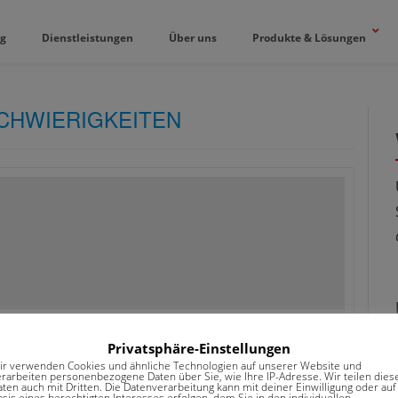
og
Dienstleistungen
Über uns
Produkte & Lösungen
CHWIERIGKEITEN
lle Nachrichten
Ein Kommentar
Privatsphäre-Einstellungen
ir verwenden Cookies und ähnliche Technologien auf unserer Website und
erarbeiten personenbezogene Daten über Sie, wie Ihre IP-Adresse. Wir teilen dies
EITE?
aten auch mit Dritten. Die Datenverarbeitung kann mit deiner Einwilligung oder auf
sis eines berechtigten Interesses erfolgen, dem Sie in den individuellen