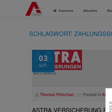
Startseite
Aktuelles
Bl
SCHLAGWORT:
ZAHLUNGSS
03
SEP.
Bild: © ASTRA S.A.
Thomas Pötschan
Posted in
Aktue
W
v
ASTRA VERSICHERUNG PL
D
Ba