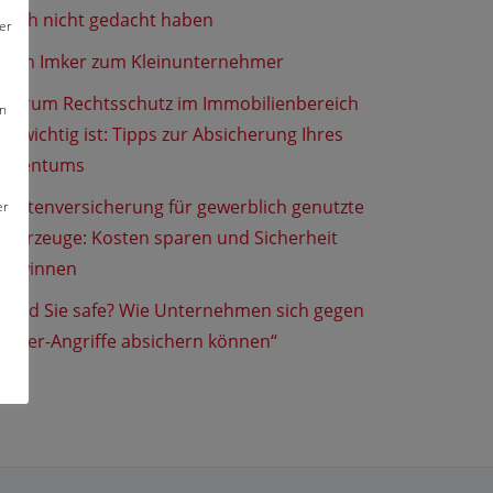
noch nicht gedacht haben
er
Vom Imker zum Kleinunternehmer
Warum Rechtsschutz im Immobilienbereich
en
so wichtig ist: Tipps zur Absicherung Ihres
Eigentums
Flottenversicherung für gewerblich genutzte
er
Fahrzeuge: Kosten sparen und Sicherheit
gewinnen
„Sind Sie safe? Wie Unternehmen sich gegen
Cyber-Angriffe absichern können“