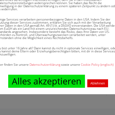
atenschutzeinstellungen widersprechen können. Sie haben das Recht die
inwilligung in der Datenschutzerklärung zu einem späteren Zeitpunkt zu ändern od
 deutsche Niederlassung der ASTRA Versicherung. In
u widerrufen.
m Versicherungshimmel?“ gingen wir auf die
inige Services verarbeiten personenbezogene Daten in den USA. Indem Sie der
d die innovativen Produkte der deutschen
utzung dieser Services zustimmen, erklären Sie sich auch mit der Verarbeitung
hrer Daten in den USA gemäß Art. 49 (1) lit. a DSGVO einverstanden. Die USA werd
om EuGH als ein Land mit einem unzureichenden Datenschutzniveau nach EU-
sicherung ein. Zum damaligen Zeitpunkt waren die
tandards angesehen. Insbesondere besteht das Risiko, dass Ihre Daten von US-
ehörden zu Kontroll- und Überwachungszwecken verarbeitet werden, unter
tstätigkeit mehrten sich jedoch die Probleme und
mständen ohne die Möglichkeit eines Rechtsbehelfs.
 bist unter 16 Jahre alt? Dann kannst du nicht in optionale Services einwilligen, od
 kannst deine Eltern oder Erziehungsberechtigten bitten, mit dir in diese Services
nzuwilligen.
ier finden Sie unsere
Datenschutzerklärung
sowie unsere
Cookie-Policy (englisch)
Alles akzeptieren
Ablehnen