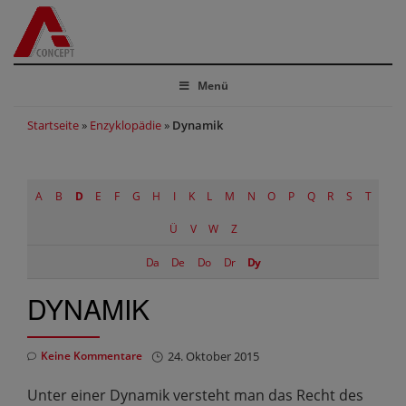
Menü
Startseite
»
Enzyklopädie
»
Dynamik
A
B
D
E
F
G
H
I
K
L
M
N
O
P
Q
R
S
T
Ü
V
W
Z
Da
De
Do
Dr
Dy
DYNAMIK
Keine Kommentare
24. Oktober 2015
Unter einer Dynamik versteht man das Recht des