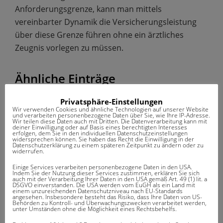
Anforderungsgrenze, kann man mittels
vereinbarter Dynamik die Versicherungsleistung
über diese Grenze führen ohne ein ärztliches
Zeugnis vorlegen zu müssen.
Ähnliche Einträge
Privatsphäre-Einstellungen
Deckungssumme
Wir verwenden Cookies und ähnliche Technologien auf unserer Website
Gleitender Neubauwert
und verarbeiten personenbezogene Daten über Sie, wie Ihre IP-Adresse.
Wir teilen diese Daten auch mit Dritten. Die Datenverarbeitung kann mit
Neuwert
deiner Einwilligung oder auf Basis eines berechtigten Interesses
erfolgen, dem Sie in den individuellen Datenschutzeinstellungen
widersprechen können. Sie haben das Recht die Einwilligung in der
Versicherungsfall
Datenschutzerklärung zu einem späteren Zeitpunkt zu ändern oder zu
widerrufen.
Ablaufleistung
Einige Services verarbeiten personenbezogene Daten in den USA.
Indem Sie der Nutzung dieser Services zustimmen, erklären Sie sich
auch mit der Verarbeitung Ihrer Daten in den USA gemäß Art. 49 (1) lit. a
veröffentlicht von
Thomas Pötschan
.
DSGVO einverstanden. Die USA werden vom EuGH als ein Land mit
einem unzureichenden Datenschutzniveau nach EU-Standards
angesehen. Insbesondere besteht das Risiko, dass Ihre Daten von US-
Behörden zu Kontroll- und Überwachungszwecken verarbeitet werden,
unter Umständen ohne die Möglichkeit eines Rechtsbehelfs.