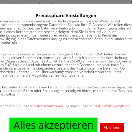
blen Ablaufphase abzurufen.
sschluss fixiert und kann in der Regel nicht mehr
Privatsphäre-Einstellungen
ir verwenden Cookies und ähnliche Technologien auf unserer Website und
erarbeiten personenbezogene Daten über Sie, wie Ihre IP-Adresse. Wir teilen dies
aten auch mit Dritten. Die Datenverarbeitung kann mit deiner Einwilligung oder auf
sis eines berechtigten Interesses erfolgen, dem Sie in den individuellen
atenschutzeinstellungen widersprechen können. Sie haben das Recht die
inwilligung in der Datenschutzerklärung zu einem späteren Zeitpunkt zu ändern od
u widerrufen.
inige Services verarbeiten personenbezogene Daten in den USA. Indem Sie der
utzung dieser Services zustimmen, erklären Sie sich auch mit der Verarbeitung
hrer Daten in den USA gemäß Art. 49 (1) lit. a DSGVO einverstanden. Die USA werd
om EuGH als ein Land mit einem unzureichenden Datenschutzniveau nach EU-
tandards angesehen. Insbesondere besteht das Risiko, dass Ihre Daten von US-
ehörden zu Kontroll- und Überwachungszwecken verarbeitet werden, unter
mständen ohne die Möglichkeit eines Rechtsbehelfs.
 bist unter 16 Jahre alt? Dann kannst du nicht in optionale Services einwilligen, od
 kannst deine Eltern oder Erziehungsberechtigten bitten, mit dir in diese Services
nzuwilligen.
veröffentlicht von
Thomas Pötschan
.
ier finden Sie unsere
Datenschutzerklärung
sowie unsere
Cookie-Policy (englisch)
Alles akzeptieren
Ablehnen
Erstes Risiko