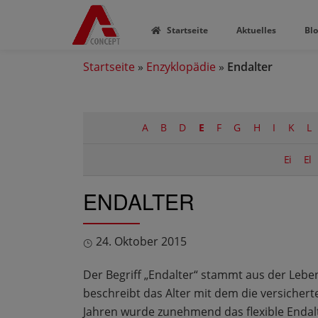
Startseite
Aktuelles
Bl
Startseite
»
Enzyklopädie
»
Endalter
A
B
D
E
F
G
H
I
K
L
Ei
El
ENDALTER
24. Oktober 2015
Der Begriff „Endalter“ stammt aus der Leb
beschreibt das Alter mit dem die versicherte
Jahren wurde zunehmend das flexible Endalte