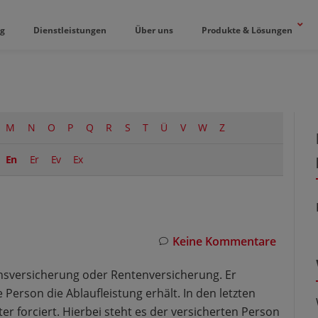
og
Dienstleistungen
Über uns
Produkte & Lösungen
M
N
O
P
Q
R
S
T
Ü
V
W
Z
En
Er
Ev
Ex
Keine Kommentare
ensversicherung oder Rentenversicherung. Er
 Person die Ablaufleistung erhält. In den letzten
r forciert. Hierbei steht es der versicherten Person