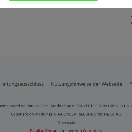
Haftungsausschluss
Nutzungshinweise der Webseite
P
heme based on Paralax One - Modded by A-CONCEPT SECURA GmbH & Co. 
Copyright on moddings © A-CONCEPT SECURA GmbH & Co. KG
Themeisle
Parallax One
angetrieben von
Wordpress