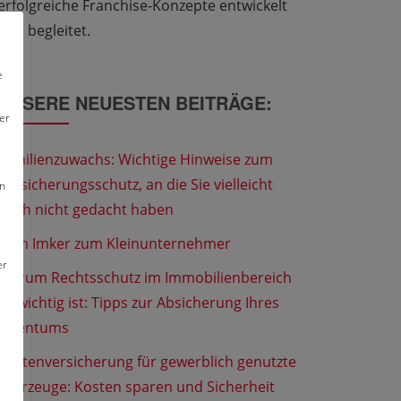
erfolgreiche Franchise-Konzepte entwickelt
und begleitet.
e
UNSERE NEUESTEN BEITRÄGE:
er
Familienzuwachs: Wichtige Hinweise zum
Versicherungsschutz, an die Sie vielleicht
en
noch nicht gedacht haben
Vom Imker zum Kleinunternehmer
er
Warum Rechtsschutz im Immobilienbereich
so wichtig ist: Tipps zur Absicherung Ihres
Eigentums
Flottenversicherung für gewerblich genutzte
Fahrzeuge: Kosten sparen und Sicherheit