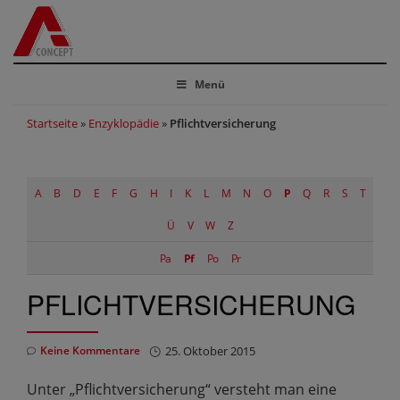
Menü
Startseite
»
Enzyklopädie
»
Pflichtversicherung
A
B
D
E
F
G
H
I
K
L
M
N
O
P
Q
R
S
T
Ü
V
W
Z
Pa
Pf
Po
Pr
PFLICHTVERSICHERUNG
Keine Kommentare
25. Oktober 2015
Unter „Pflichtversicherung“ versteht man eine