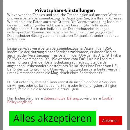
veröffentlicht von
Thomas Pötschan
.
Privatsphäre-Einstellungen
Wir verwenden Cookies und ähnliche Technologien auf unserer Website
und verarbeiten personenbezogene Daten über Sie, wie Ihre IP-Adresse.
Wir teilen diese Daten auch mit Dritten. Die Datenverarbeitung kann mit
deiner Einwilligung oder auf Basis eines berechtigten Interesses
erfolgen, dem Sie in den individuellen Datenschutzeinstellungen
widersprechen können. Sie haben das Recht die Einwilligung in der
BEITRAGSNAVIGATION
Abwehranspruch
Police
Datenschutzerklärung zu einem späteren Zeitpunkt zu ändern oder zu
widerrufen.
Einige Services verarbeiten personenbezogene Daten in den USA.
Indem Sie der Nutzung dieser Services zustimmen, erklären Sie sich
auch mit der Verarbeitung Ihrer Daten in den USA gemäß Art. 49 (1) lit. a
DSGVO einverstanden. Die USA werden vom EuGH als ein Land mit
einem unzureichenden Datenschutzniveau nach EU-Standards
angesehen. Insbesondere besteht das Risiko, dass Ihre Daten von US-
Behörden zu Kontroll- und Überwachungszwecken verarbeitet werden,
unter Umständen ohne die Möglichkeit eines Rechtsbehelfs.
DAS KÖNNTE SIE AUCH
Du bist unter 16 Jahre alt? Dann kannst du nicht in optionale Services
einwilligen, oder du kannst deine Eltern oder Erziehungsberechtigten
INTERESSIEREN
bitten, mit dir in diese Services einzuwilligen.
Hier finden Sie unsere
Datenschutzerklärung
sowie unsere
Cookie-
Policy (englisch)
Keine ähnlichen Artikel gefunden.
Alles akzeptieren
Ablehnen
WUSSTEN SIE SCHON?