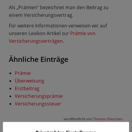
Als „Prämien“ bezeichnet man den Beitrag zu
einem Versicherungsvertrag.
Für weitere Informationen verweisen wir auf
unseren Lexikon Artikel zur
Prämie von
Versicherungsverträgen
.
Ähnliche Einträge
Prämie
Überweisung
Erstbeitrag
Versicherungsprämie
Versicherungssteuer
veröffentlicht von
Thomas Pötschan
.