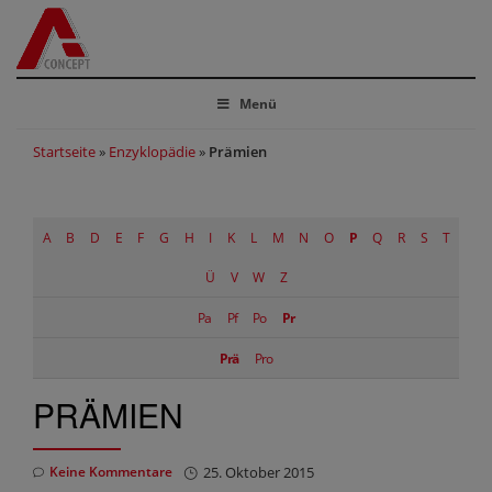
Menü
Startseite
»
Enzyklopädie
»
Prämien
A
B
D
E
F
G
H
I
K
L
M
N
O
P
Q
R
S
T
Ü
V
W
Z
Pa
Pf
Po
Pr
Prä
Pro
PRÄMIEN
Keine Kommentare
25. Oktober 2015