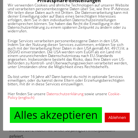
Privatsphäre-Einstellungen
Wir verwenden Cookies und ähnliche Technologien auf unserer Website
und verarbeiten personenbezogene Daten über Sie, wie Ihre IP-Adresse.
Wir teilen diese Daten auch mit Dritten. Die Datenverarbeitung kann mit
deiner Einwilligung oder auf Basis eines berechtigten Interesses
BEITRAGSNAVIGATION
Versicherungsprämie
Überweisung
erfolgen, dem Sie in den individuellen Datenschutzeinstellungen
widersprechen können. Sie haben das Recht die Einwilligung in der
Datenschutzerklärung zu einem späteren Zeitpunkt zu ändern oder zu
widerrufen.
Einige Services verarbeiten personenbezogene Daten in den USA.
Indem Sie der Nutzung dieser Services zustimmen, erklären Sie sich
auch mit der Verarbeitung Ihrer Daten in den USA gemäß Art. 49 (1) lit. a
DSGVO einverstanden. Die USA werden vom EuGH als ein Land mit
einem unzureichenden Datenschutzniveau nach EU-Standards
angesehen. Insbesondere besteht das Risiko, dass Ihre Daten von US-
DAS KÖNNTE SIE AUCH
Behörden zu Kontroll- und Überwachungszwecken verarbeitet werden,
unter Umständen ohne die Möglichkeit eines Rechtsbehelfs.
INTERESSIEREN
Du bist unter 16 Jahre alt? Dann kannst du nicht in optionale Services
einwilligen, oder du kannst deine Eltern oder Erziehungsberechtigten
bitten, mit dir in diese Services einzuwilligen.
Keine ähnlichen Artikel gefunden.
Hier finden Sie unsere
Datenschutzerklärung
sowie unsere
Cookie-
Policy (englisch)
Alles akzeptieren
WUSSTEN SIE SCHON?
Ablehnen
Im März 2012 haben wir unser 30-Jähriges Firmenjubiläum
gefeiert.