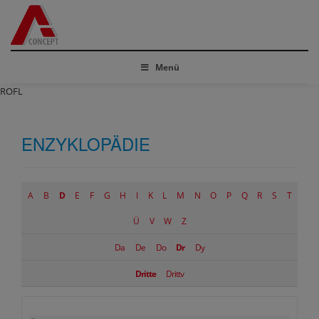
Menü
ROFL
ENZYKLOPÄDIE
A
B
D
E
F
G
H
I
K
L
M
N
O
P
Q
R
S
T
Ü
V
W
Z
Da
De
Do
Dr
Dy
Dritte
Drittv