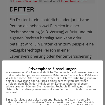
Thomas Pötschan
Posted in
Keine Kommentare
DRITTER
Ein Dritter ist eine natürliche oder juristische
Person die neben zwei Parteien in einer
Rechtsbeziehung (z. B. Vertrag) auftritt und mit
eigenen Rechten beteiligt sein kann oder
beteiligt wird. Ein Dritter kann zum Beispiel eine
bezugsberechtigte Person in einer
Lebensversicherung oder Rentenversicherung
sein. Ein Dritter kann jedoch auch eine
versicherte Person sein. In einem Schadenfall
Privatsphäre-Einstellungen
Wir verwenden Cookies und ähnliche Technologien auf unserer Website
[…]
und verarbeiten personenbezogene Daten über Sie, wie Ihre IP-Adresse.
Wir teilen diese Daten auch mit Dritten. Die Datenverarbeitung kann mit
deiner Einwilligung oder auf Basis eines berechtigten Interesses
erfolgen, dem Sie in den individuellen Datenschutzeinstellungen
widersprechen können. Sie haben das Recht die Einwilligung in der
Datenschutzerklärung zu einem späteren Zeitpunkt zu ändern oder zu
widerrufen.
Einige Services verarbeiten personenbezogene Daten in den USA.
Indem Sie der Nutzung dieser Services zustimmen, erklären Sie sich