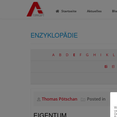
ROFL
Startseite
Aktuelles
Bl
ENZYKLOPÄDIE
A
B
D
E
F
G
H
I
K
L
Ei
El
Thomas Pötschan
Posted in
W
v
EIGENTUM
D
Ba