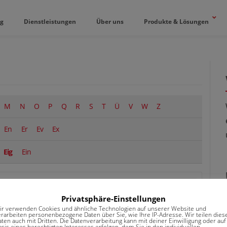
og
Dienstleistungen
Über uns
Produkte & Lösungen
M
N
O
P
Q
R
S
T
Ü
V
W
Z
En
Er
Ev
Ex
Eig
Ein
Keine Kommentare
Privatsphäre-Einstellungen
ir verwenden Cookies und ähnliche Technologien auf unserer Website und
erarbeiten personenbezogene Daten über Sie, wie Ihre IP-Adresse. Wir teilen dies
aten auch mit Dritten. Die Datenverarbeitung kann mit deiner Einwilligung oder auf
sis eines berechtigten Interesses erfolgen, dem Sie in den individuellen