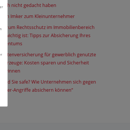
noch nicht gedacht haben
er
Vom Imker zum Kleinunternehmer
Warum Rechtsschutz im Immobilienbereich
en
so wichtig ist: Tipps zur Absicherung Ihres
Eigentums
Flottenversicherung für gewerblich genutzte
er
Fahrzeuge: Kosten sparen und Sicherheit
gewinnen
„Sind Sie safe? Wie Unternehmen sich gegen
Cyber-Angriffe absichern können“