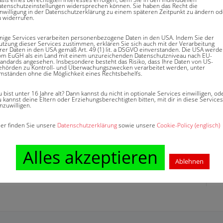
atenschutzeinstellungen widersprechen können. Sie haben das Recht die
inwilligung in der Datenschutzerklärung zu einem späteren Zeitpunkt zu ändern od
he Verfügungsgewalt einer Person über eine Sache.
u widerrufen.
inige Services verarbeiten personenbezogene Daten in den USA. Indem Sie der
utzung dieser Services zustimmen, erklären Sie sich auch mit der Verarbeitung
hrer Daten in den USA gemäß Art. 49 (1) lit. a DSGVO einverstanden. Die USA werd
om EuGH als ein Land mit einem unzureichenden Datenschutzniveau nach EU-
tandards angesehen. Insbesondere besteht das Risiko, dass Ihre Daten von US-
ehörden zu Kontroll- und Überwachungszwecken verarbeitet werden, unter
mständen ohne die Möglichkeit eines Rechtsbehelfs.
 bist unter 16 Jahre alt? Dann kannst du nicht in optionale Services einwilligen, od
 kannst deine Eltern oder Erziehungsberechtigten bitten, mit dir in diese Services
nzuwilligen.
ier finden Sie unsere
Datenschutzerklärung
sowie unsere
Cookie-Policy (englisch)
Alles akzeptieren
Ablehnen