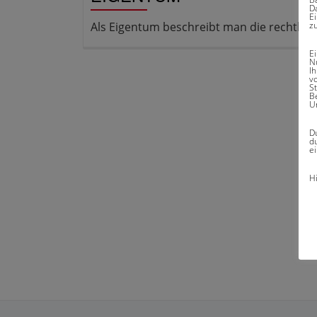
D
E
Als Eigentum beschreibt man die rechtlic
z
E
N
I
v
S
B
U
Du
du
ei
H