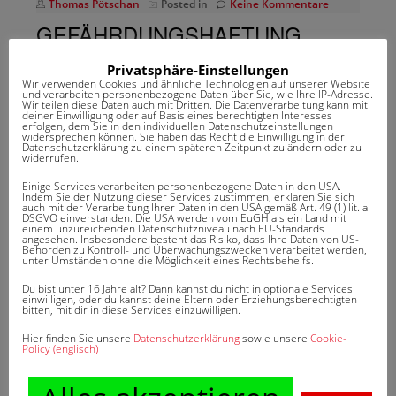
Thomas Pötschan
Posted in
Keine Kommentare
GEFÄHRDUNGSHAFTUNG
Privatsphäre-Einstellungen
Eine Haftung resultiert üblicherweise aus einem
Wir verwenden Cookies und ähnliche Technologien auf unserer Website
und verarbeiten personenbezogene Daten über Sie, wie Ihre IP-Adresse.
nachgewiesenen Verschulden. Bei der
Wir teilen diese Daten auch mit Dritten. Die Datenverarbeitung kann mit
deiner Einwilligung oder auf Basis eines berechtigten Interesses
„Gefährdungshaftung“ entsteht die Haftung
erfolgen, dem Sie in den individuellen Datenschutzeinstellungen
widersprechen können. Sie haben das Recht die Einwilligung in der
aufgrund Besitz, Betrieb oder Unterhalt eines
Datenschutzerklärung zu einem späteren Zeitpunkt zu ändern oder zu
widerrufen.
Gefahrenbereichs oder einer Einrichtung,
Einige Services verarbeiten personenbezogene Daten in den USA.
welche eine Gefahrenquelle bzw. ein Risiko
Indem Sie der Nutzung dieser Services zustimmen, erklären Sie sich
auch mit der Verarbeitung Ihrer Daten in den USA gemäß Art. 49 (1) lit. a
darstellt. Die Gefährdungshaftung kann ohne
DSGVO einverstanden. Die USA werden vom EuGH als ein Land mit
einem unzureichenden Datenschutzniveau nach EU-Standards
Verschulden eintreten. Die Gefährdungshaftung
angesehen. Insbesondere besteht das Risiko, dass Ihre Daten von US-
Behörden zu Kontroll- und Überwachungszwecken verarbeitet werden,
trifft zum Beispiel Öltankbesitzer, Hundehalter
unter Umständen ohne die Möglichkeit eines Rechtsbehelfs.
oder auch Fahrzeughalter.
Du bist unter 16 Jahre alt? Dann kannst du nicht in optionale Services
einwilligen, oder du kannst deine Eltern oder Erziehungsberechtigten
bitten, mit dir in diese Services einzuwilligen.
Hier finden Sie unsere
Datenschutzerklärung
sowie unsere
Cookie-
Policy (englisch)