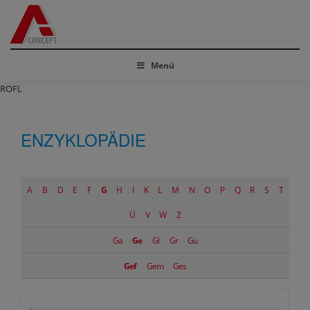
Menü
ROFL
ENZYKLOPÄDIE
A
B
D
E
F
G
H
I
K
L
M
N
O
P
Q
R
S
T
Ü
V
W
Z
Ga
Ge
Gl
Gr
Gu
Gef
Gem
Ges