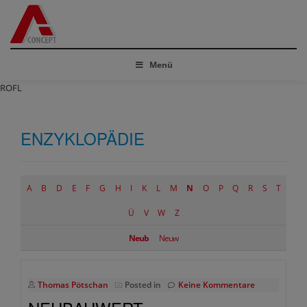
Menü
ROFL
ENZYKLOPÄDIE
A
B
D
E
F
G
H
I
K
L
M
N
O
P
Q
R
S
T
Ü
V
W
Z
Neub
Neuw
Thomas Pötschan
Posted in
Keine Kommentare