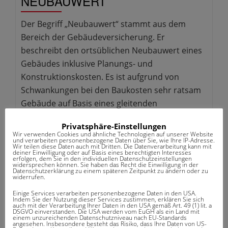
NEUBAUWERT
Der Begriff „Neubauwert“ stammt aus dem
Bereich der Gebäudeversicherung. Er
beschreibt den ortsüblichen Neubauwert eines
Gebäudes inklusive Planungs- und
Konstruktionskosten. Es ist aufgrund von
Schwankungen bei den Baukosten sehr ratsam
Gebäude auf Basis eines gleitenden
Neubauwerts zu versichern.
Privatsphäre-Einstellungen
Wir verwenden Cookies und ähnliche Technologien auf unserer Website
und verarbeiten personenbezogene Daten über Sie, wie Ihre IP-Adresse.
Wir teilen diese Daten auch mit Dritten. Die Datenverarbeitung kann mit
deiner Einwilligung oder auf Basis eines berechtigten Interesses
erfolgen, dem Sie in den individuellen Datenschutzeinstellungen
widersprechen können. Sie haben das Recht die Einwilligung in der
Datenschutzerklärung zu einem späteren Zeitpunkt zu ändern oder zu
widerrufen.
Einige Services verarbeiten personenbezogene Daten in den USA.
Indem Sie der Nutzung dieser Services zustimmen, erklären Sie sich
auch mit der Verarbeitung Ihrer Daten in den USA gemäß Art. 49 (1) lit. a
DSGVO einverstanden. Die USA werden vom EuGH als ein Land mit
einem unzureichenden Datenschutzniveau nach EU-Standards
WUSSTEN SIE SCHON?
angesehen. Insbesondere besteht das Risiko, dass Ihre Daten von US-