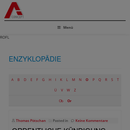
Menü
ROFL
ENZYKLOPÄDIE
A
B
D
E
F
G
H
I
K
L
M
N
O
P
Q
R
S
T
Ü
V
W
Z
Ob
Or
Thomas Pötschan
Posted in
Keine Kommentare