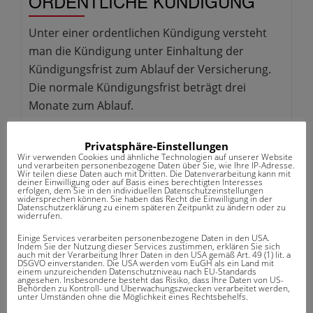
ORDENTLICHE KÜNDIGUNG
Unter einer ordentlichen Kündigung versteht
man die Kündigung unter Einhaltung der
Kündigungsfrist zum Ablauf der Versicherung.
Die normale Kündigungsfrist beträgt drei
Monate zum Ablauf.
Privatsphäre-Einstellungen
Wir verwenden Cookies und ähnliche Technologien auf unserer Website
und verarbeiten personenbezogene Daten über Sie, wie Ihre IP-Adresse.
Wir teilen diese Daten auch mit Dritten. Die Datenverarbeitung kann mit
deiner Einwilligung oder auf Basis eines berechtigten Interesses
erfolgen, dem Sie in den individuellen Datenschutzeinstellungen
widersprechen können. Sie haben das Recht die Einwilligung in der
Datenschutzerklärung zu einem späteren Zeitpunkt zu ändern oder zu
widerrufen.
Einige Services verarbeiten personenbezogene Daten in den USA.
Indem Sie der Nutzung dieser Services zustimmen, erklären Sie sich
WUSSTEN SIE SCHON?
auch mit der Verarbeitung Ihrer Daten in den USA gemäß Art. 49 (1) lit. a
DSGVO einverstanden. Die USA werden vom EuGH als ein Land mit
einem unzureichenden Datenschutzniveau nach EU-Standards
angesehen. Insbesondere besteht das Risiko, dass Ihre Daten von US-
Unser Partnernetzwerk besteht aus mehr als 350 Firmen.
Behörden zu Kontroll- und Überwachungszwecken verarbeitet werden,
unter Umständen ohne die Möglichkeit eines Rechtsbehelfs.