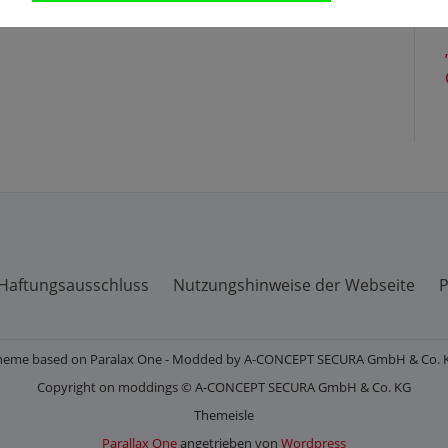
Haftungsausschluss
Nutzungshinweise der Webseite
P
heme based on Paralax One - Modded by A-CONCEPT SECURA GmbH & Co. 
Copyright on moddings © A-CONCEPT SECURA GmbH & Co. KG
Themeisle
Parallax One
angetrieben von
Wordpress