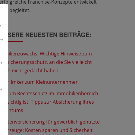
erfolgreiche Franchise-Konzepte entwickelt
und begleitet.
e
UNSERE NEUESTEN BEITRÄGE:
er
Familienzuwachs: Wichtige Hinweise zum
Versicherungsschutz, an die Sie vielleicht
en
noch nicht gedacht haben
Vom Imker zum Kleinunternehmer
er
Warum Rechtsschutz im Immobilienbereich
so wichtig ist: Tipps zur Absicherung Ihres
Eigentums
Flottenversicherung für gewerblich genutzte
Fahrzeuge: Kosten sparen und Sicherheit