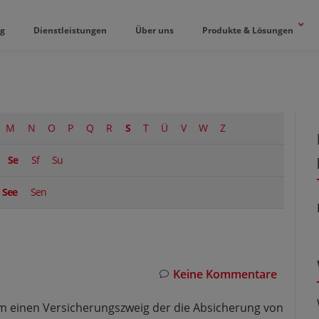
og
Dienstleistungen
Über uns
Produkte & Lösungen
M
N
O
P
Q
R
S
T
Ü
V
W
Z
Se
Sf
Su
See
Sen
Keine Kommentare
um einen Versicherungszweig der die Absicherung von