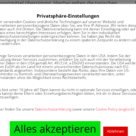
ortmittel übernimmt. Hierbei gelten die typischen
rten Sachen sind die transportierten Güter
Privatsphäre-Einstellungen
herung).
ir verwenden Cookies und ähnliche Technologien auf unserer Website und
erarbeiten personenbezogene Daten über Sie, wie Ihre IP-Adresse. Wir teilen dies
 Seeversicherung auch noch die
aten auch mit Dritten. Die Datenverarbeitung kann mit deiner Einwilligung oder auf
sis eines berechtigten Interesses erfolgen, dem Sie in den individuellen
atenschutzeinstellungen widersprechen können. Sie haben das Recht die
nsportmittel, also das Schiff, gegen Beschädigungen
inwilligung in der Datenschutzerklärung zu einem späteren Zeitpunkt zu ändern od
u widerrufen.
inige Services verarbeiten personenbezogene Daten in den USA. Indem Sie der
utzung dieser Services zustimmen, erklären Sie sich auch mit der Verarbeitung
hrer Daten in den USA gemäß Art. 49 (1) lit. a DSGVO einverstanden. Die USA werd
om EuGH als ein Land mit einem unzureichenden Datenschutzniveau nach EU-
tandards angesehen. Insbesondere besteht das Risiko, dass Ihre Daten von US-
ehörden zu Kontroll- und Überwachungszwecken verarbeitet werden, unter
mständen ohne die Möglichkeit eines Rechtsbehelfs.
 bist unter 16 Jahre alt? Dann kannst du nicht in optionale Services einwilligen, od
 kannst deine Eltern oder Erziehungsberechtigten bitten, mit dir in diese Services
nzuwilligen.
veröffentlicht von
Thomas Pötschan
.
ier finden Sie unsere
Datenschutzerklärung
sowie unsere
Cookie-Policy (englisch)
Alles akzeptieren
Ablehnen
Explosion