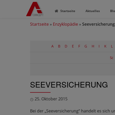
Startseite
Aktuelles
Bl
Startseite
»
Enzyklopädie
»
Seeversicherung
A
B
D
E
F
G
H
I
K
L
Sc
SEEVERSICHERUNG
25. Oktober 2015
Bei der „Seeversicherung“ handelt es sich 