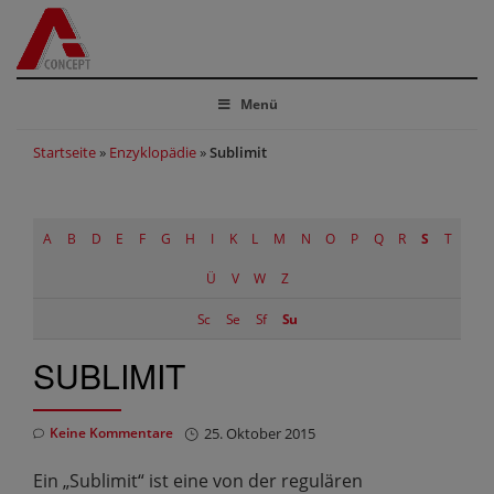
Menü
Startseite
»
Enzyklopädie
»
Sublimit
A
B
D
E
F
G
H
I
K
L
M
N
O
P
Q
R
S
T
Ü
V
W
Z
Sc
Se
Sf
Su
SUBLIMIT
Keine Kommentare
25. Oktober 2015
Ein „Sublimit“ ist eine von der regulären