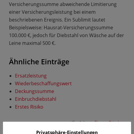
Versicherungssumme abweichende Limitierung
einer Versicherungsleistung bei einem
beschriebenen Ereignis. Ein Sublimit lautet
Beispielsweise: Hausrat-Versicherungssumme
100.000 €, jedoch für Diebstahl von Wäsche auf der
Leine maximal 500 €.
Ähnliche Einträge
Ersatzleistung
Wiederbeschaffungswert
Deckungssumme
Einbruchdiebstahl
Erstes Risiko
veröffentlicht von
Thomas Pötschan
.
Privatsphäre-Einstellungen