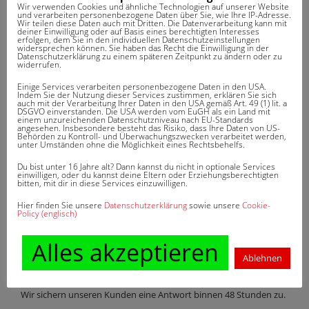
Wir verwenden Cookies und ähnliche Technologien auf unserer Website
und verarbeiten personenbezogene Daten über Sie, wie Ihre IP-Adresse.
Wir teilen diese Daten auch mit Dritten. Die Datenverarbeitung kann mit
deiner Einwilligung oder auf Basis eines berechtigten Interesses
erfolgen, dem Sie in den individuellen Datenschutzeinstellungen
BEITRAGSNAVIGATION
Klausel
SF-Rabatt
widersprechen können. Sie haben das Recht die Einwilligung in der
Datenschutzerklärung zu einem späteren Zeitpunkt zu ändern oder zu
widerrufen.
Einige Services verarbeiten personenbezogene Daten in den USA.
Indem Sie der Nutzung dieser Services zustimmen, erklären Sie sich
auch mit der Verarbeitung Ihrer Daten in den USA gemäß Art. 49 (1) lit. a
DSGVO einverstanden. Die USA werden vom EuGH als ein Land mit
einem unzureichenden Datenschutzniveau nach EU-Standards
angesehen. Insbesondere besteht das Risiko, dass Ihre Daten von US-
Behörden zu Kontroll- und Überwachungszwecken verarbeitet werden,
DAS KÖNNTE SIE AUCH
unter Umständen ohne die Möglichkeit eines Rechtsbehelfs.
INTERESSIEREN
Du bist unter 16 Jahre alt? Dann kannst du nicht in optionale Services
einwilligen, oder du kannst deine Eltern oder Erziehungsberechtigten
bitten, mit dir in diese Services einzuwilligen.
Hier finden Sie unsere
Datenschutzerklärung
sowie unsere
Cookie-
Keine ähnlichen Artikel gefunden.
Policy (englisch)
Alles akzeptieren
WUSSTEN SIE SCHON?
Ablehnen
Wir sichern unseren Kunden eine Antwort binnen 48 Stunden zu.