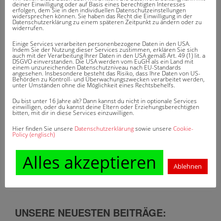
deiner Einwilligung oder auf Basis eines berechtigten Interesses
erfolgen, dem Sie in den individuellen Datenschutzeinstellungen
widersprechen können. Sie haben das Recht die Einwilligung in der
Datenschutzerklärung zu einem späteren Zeitpunkt zu ändern oder zu
widerrufen.
Einige Services verarbeiten personenbezogene Daten in den USA.
Indem Sie der Nutzung dieser Services zustimmen, erklären Sie sich
DAS KÖNNTE SIE AUCH
auch mit der Verarbeitung Ihrer Daten in den USA gemäß Art. 49 (1) lit. a
DSGVO einverstanden. Die USA werden vom EuGH als ein Land mit
einem unzureichenden Datenschutzniveau nach EU-Standards
INTERESSIEREN
angesehen. Insbesondere besteht das Risiko, dass Ihre Daten von US-
Behörden zu Kontroll- und Überwachungszwecken verarbeitet werden,
unter Umständen ohne die Möglichkeit eines Rechtsbehelfs.
Du bist unter 16 Jahre alt? Dann kannst du nicht in optionale Services
Keine ähnlichen Artikel gefunden.
einwilligen, oder du kannst deine Eltern oder Erziehungsberechtigten
bitten, mit dir in diese Services einzuwilligen.
Hier finden Sie unsere
Datenschutzerklärung
sowie unsere
Cookie-
Policy (englisch)
WUSSTEN SIE SCHON?
Alles akzeptieren
Im März 2012 haben wir unser 30-Jähriges Firmenjubiläum
Ablehnen
gefeiert.
UNSERE NEUESTEN BEITRÄGE: