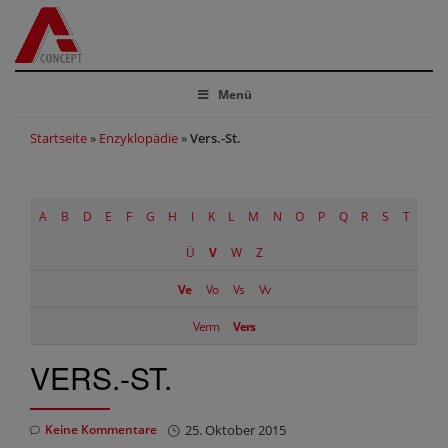
Menü
Startseite
»
Enzyklopädie
»
Vers.-St.
A
B
D
E
F
G
H
I
K
L
M
N
O
P
Q
R
S
T
Ü
V
W
Z
Ve
Vo
Vs
Vv
Verm
Vers
VERS.-ST.
Keine Kommentare
25. Oktober 2015