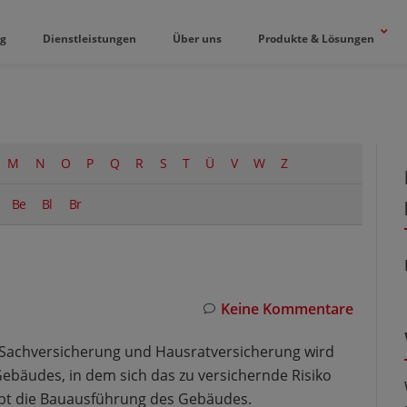
og
Dienstleistungen
Über uns
Produkte & Lösungen
M
N
O
P
Q
R
S
T
Ü
V
W
Z
Be
Bl
Br
Keine Kommentare
 Sachversicherung und Hausratversicherung wird
ebäudes, in dem sich das zu versichernde Risiko
eibt die Bauausführung des Gebäudes.