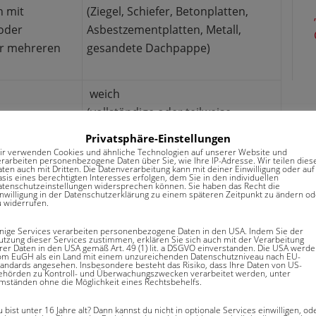
n mit
(Ziegel, Schiefer, Betonplatten,
oder
Asbestzementplatten, Metall,
er mehreren
gesandete Dachpappe)
weich
(vollständige oder teilweise
Eindeckung mit Holz, Ried, Schilf,
Privatsphäre-Einstellungen
Stroh u.a.)
ir verwenden Cookies und ähnliche Technologien auf unserer Website und
erarbeiten personenbezogene Daten über Sie, wie Ihre IP-Adresse. Wir teilen dies
aten auch mit Dritten. Die Datenverarbeitung kann mit deiner Einwilligung oder auf
weich
sis eines berechtigten Interesses erfolgen, dem Sie in den individuellen
atenschutzeinstellungen widersprechen können. Sie haben das Recht die
(vollständige oder teilweise
inwilligung in der Datenschutzerklärung zu einem späteren Zeitpunkt zu ändern od
u widerrufen.
Eindeckung mit Holz, Ried, Schilf,
Stroh u.a.)
inige Services verarbeiten personenbezogene Daten in den USA. Indem Sie der
utzung dieser Services zustimmen, erklären Sie sich auch mit der Verarbeitung
hrer Daten in den USA gemäß Art. 49 (1) lit. a DSGVO einverstanden. Die USA werd
om EuGH als ein Land mit einem unzureichenden Datenschutzniveau nach EU-
tandards angesehen. Insbesondere besteht das Risiko, dass Ihre Daten von US-
haus Bauweise
ehörden zu Kontroll- und Überwachungszwecken verarbeitet werden, unter
mständen ohne die Möglichkeit eines Rechtsbehelfs.
 bist unter 16 Jahre alt? Dann kannst du nicht in optionale Services einwilligen, od