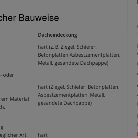
scher Bauweise
Dacheindeckung
hart (z. B. Ziegel, Schiefer,
Betonplatten,Asbestzementplatten,
Metall, gesandete Dachpappe)
n- oder
hart (Ziegel, Schiefer, Betonplatten,
Asbestzementplatten, Metall,
rem Material
gesandete Dachpappe)
ch,
g,
eglicher Art,
hart