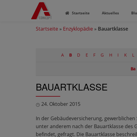
Startseite
Aktuelles
Bl
Startseite
»
Enzyklopädie
»
Bauartklasse
A
B
D
E
F
G
H
I
K
L
Ba
BAUARTKLASSE
24. Oktober 2015
In der Gebäudeversicherung, gewerblichen
unter anderem nach der Bauartklasse des G
befindet, gefragt. Die Bauartklasse beschr