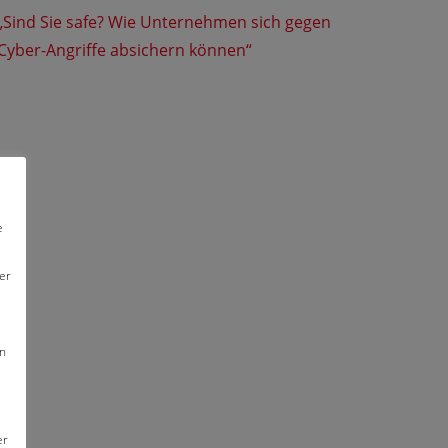
„Sind Sie safe? Wie Unternehmen sich gegen
Cyber-Angriffe absichern können“
e
er
en
er