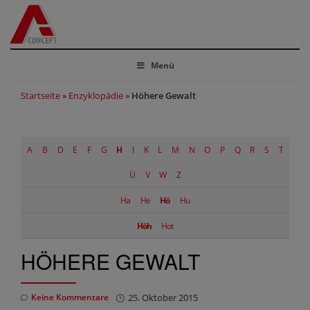
Menü
Startseite
»
Enzyklopädie
»
Höhere Gewalt
A
B
D
E
F
G
H
I
K
L
M
N
O
P
Q
R
S
T
Ü
V
W
Z
Ha
He
Hö
Hu
Höh
Hot
HÖHERE GEWALT
Keine Kommentare
25. Oktober 2015