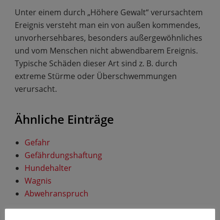
Unter einem durch „Höhere Gewalt“ verursachtem
Ereignis versteht man ein von außen kommendes,
unvorhersehbares, besonders außergewöhnliches
und vom Menschen nicht abwendbarem Ereignis.
Typische Schäden dieser Art sind z. B. durch
extreme Stürme oder Überschwemmungen
verursacht.
Ähnliche Einträge
Gefahr
Gefährdungshaftung
Hundehalter
Wagnis
Abwehranspruch
veröffentlicht von
Thomas Pötschan
.