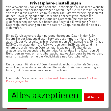
Privatsphäre-Einstellungen
Wir verwenden Cookies und ähnliche Technologien auf unserer Website
und verarbeiten personenbezogene Daten über Sie, wie Ihre IP-Adresse.
Wir teilen diese Daten auch mit Dritten. Die Datenverarbeitung kann mit
deiner Einwilligung oder auf Basis eines berechtigten Interesses
erfolgen, dem Sie in den individuellen Datenschutzeinstellungen
widersprechen können. Sie haben das Recht die Einwilligung in der
BEITRAGSNAVIGATION
Vorvertragliche Anzeigepflicht
Hotelkosten
Datenschutzerklärung zu einem späteren Zeitpunkt zu ändern oder zu
widerrufen.
Einige Services verarbeiten personenbezogene Daten in den USA.
Indem Sie der Nutzung dieser Services zustimmen, erklären Sie sich
auch mit der Verarbeitung Ihrer Daten in den USA gemäß Art. 49 (1) lit. a
DSGVO einverstanden. Die USA werden vom EuGH als ein Land mit
einem unzureichenden Datenschutzniveau nach EU-Standards
angesehen. Insbesondere besteht das Risiko, dass Ihre Daten von US-
Behörden zu Kontroll- und Überwachungszwecken verarbeitet werden,
unter Umständen ohne die Möglichkeit eines Rechtsbehelfs.
DAS KÖNNTE SIE AUCH
Du bist unter 16 Jahre alt? Dann kannst du nicht in optionale Services
einwilligen, oder du kannst deine Eltern oder Erziehungsberechtigten
INTERESSIEREN
bitten, mit dir in diese Services einzuwilligen.
Hier finden Sie unsere
Datenschutzerklärung
sowie unsere
Cookie-
Policy (englisch)
Keine ähnlichen Artikel gefunden.
Alles akzeptieren
Ablehnen
WUSSTEN SIE SCHON?