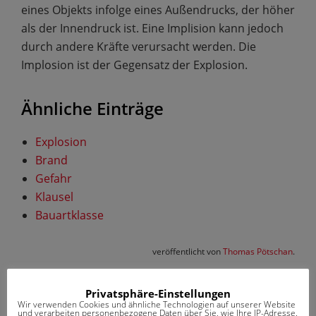
eines Objekts infolge eines Außendrucks, der höher
als der Innendruck ist. Eine Implision kann jedoch
durch andere Kräfte verursacht werden. Die
Implosion ist der Gegensatz der Explosion.
Ähnliche Einträge
Explosion
Brand
Gefahr
Klausel
Bauartklasse
veröffentlicht von
Thomas Pötschan
.
Privatsphäre-Einstellungen
Wir verwenden Cookies und ähnliche Technologien auf unserer Website
und verarbeiten personenbezogene Daten über Sie, wie Ihre IP-Adresse.