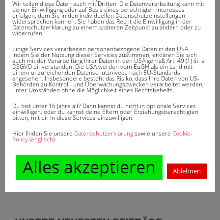
BEITRAGSNAVIGATION
Wir teilen diese Daten auch mit Dritten. Die Datenverarbeitung kann mit
Explosion
Sengschaden
deiner Einwilligung oder auf Basis eines berechtigten Interesses
erfolgen, dem Sie in den individuellen Datenschutzeinstellungen
widersprechen können. Sie haben das Recht die Einwilligung in der
Datenschutzerklärung zu einem späteren Zeitpunkt zu ändern oder zu
widerrufen.
Einige Services verarbeiten personenbezogene Daten in den USA.
Indem Sie der Nutzung dieser Services zustimmen, erklären Sie sich
auch mit der Verarbeitung Ihrer Daten in den USA gemäß Art. 49 (1) lit. a
DSGVO einverstanden. Die USA werden vom EuGH als ein Land mit
einem unzureichenden Datenschutzniveau nach EU-Standards
DAS KÖNNTE SIE AUCH
angesehen. Insbesondere besteht das Risiko, dass Ihre Daten von US-
Behörden zu Kontroll- und Überwachungszwecken verarbeitet werden,
unter Umständen ohne die Möglichkeit eines Rechtsbehelfs.
INTERESSIEREN
Du bist unter 16 Jahre alt? Dann kannst du nicht in optionale Services
einwilligen, oder du kannst deine Eltern oder Erziehungsberechtigten
bitten, mit dir in diese Services einzuwilligen.
Keine ähnlichen Artikel gefunden.
Hier finden Sie unsere
Datenschutzerklärung
sowie unsere
Cookie-
Policy (englisch)
WUSSTEN SIE SCHON?
Alles akzeptieren
Ablehnen
Auch Kommunen bauen auf unsere Expertise.