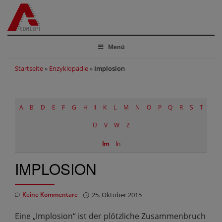
Menü
Startseite
»
Enzyklopädie
»
Implosion
A
B
D
E
F
G
H
I
K
L
M
N
O
P
Q
R
S
T
Ü
V
W
Z
Im
In
IMPLOSION
Keine Kommentare
25. Oktober 2015
Eine „Implosion“ ist der plötzliche Zusammenbruch