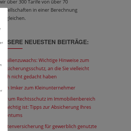
wir über 300 Tarife von über 70
Gesellschaften in einer Berechnung
vergleichen.
e
UNSERE NEUESTEN BEITRÄGE:
er
Familienzuwachs: Wichtige Hinweise zum
en
Versicherungsschutz, an die Sie vielleicht
noch nicht gedacht haben
Vom Imker zum Kleinunternehmer
er
Warum Rechtsschutz im Immobilienbereich
so wichtig ist: Tipps zur Absicherung Ihres
Eigentums
Flottenversicherung für gewerblich genutzte