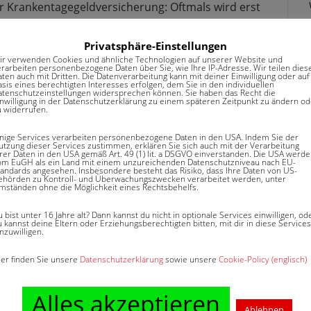
er Krankentagegeldversicherung: Oftmals wird erst
eit bis zur Leistung nennt man Karenzzeit.
Privatsphäre-Einstellungen
ir verwenden Cookies und ähnliche Technologien auf unserer Website und
erarbeiten personenbezogene Daten über Sie, wie Ihre IP-Adresse. Wir teilen dies
aten auch mit Dritten. Die Datenverarbeitung kann mit deiner Einwilligung oder auf
sis eines berechtigten Interesses erfolgen, dem Sie in den individuellen
atenschutzeinstellungen widersprechen können. Sie haben das Recht die
inwilligung in der Datenschutzerklärung zu einem späteren Zeitpunkt zu ändern od
u widerrufen.
inige Services verarbeiten personenbezogene Daten in den USA. Indem Sie der
utzung dieser Services zustimmen, erklären Sie sich auch mit der Verarbeitung
hrer Daten in den USA gemäß Art. 49 (1) lit. a DSGVO einverstanden. Die USA werd
om EuGH als ein Land mit einem unzureichenden Datenschutzniveau nach EU-
tandards angesehen. Insbesondere besteht das Risiko, dass Ihre Daten von US-
ehörden zu Kontroll- und Überwachungszwecken verarbeitet werden, unter
mständen ohne die Möglichkeit eines Rechtsbehelfs.
veröffentlicht von
Thomas Pötschan
.
 bist unter 16 Jahre alt? Dann kannst du nicht in optionale Services einwilligen, od
 kannst deine Eltern oder Erziehungsberechtigten bitten, mit dir in diese Services
nzuwilligen.
ier finden Sie unsere
Datenschutzerklärung
sowie unsere
Cookie-Policy (englisch)
Kausalität
Alles akzeptieren
Ablehnen