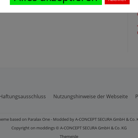
Haftungsausschluss
Nutzungshinweise der Webseite
P
heme based on Paralax One - Modded by A-CONCEPT SECURA GmbH & Co. 
Copyright on moddings © A-CONCEPT SECURA GmbH & Co. KG
Themeisle