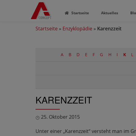
Startseite
Aktuelles
Bl
Startseite
»
Enzyklopädie
»
Karenzzeit
A
B
D
E
F
G
H
I
K
L
KARENZZEIT
25. Oktober 2015
Unter einer „Karenzzeit“ versteht man im G