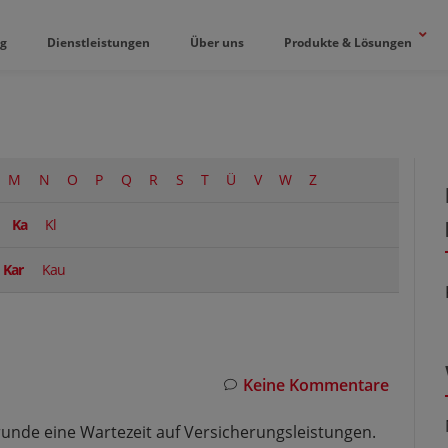
og
Dienstleistungen
Über uns
Produkte & Lösungen
M
N
O
P
Q
R
S
T
Ü
V
W
Z
Ka
Kl
Kar
Kau
Keine Kommentare
runde eine Wartezeit auf Versicherungsleistungen.