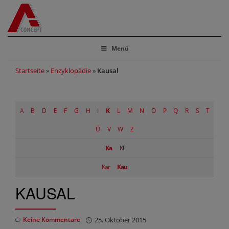
Menü
Startseite
»
Enzyklopädie
»
Kausal
A
B
D
E
F
G
H
I
K
L
M
N
O
P
Q
R
S
T
Ü
V
W
Z
Ka
Kl
Kar
Kau
KAUSAL
Keine Kommentare
25. Oktober 2015