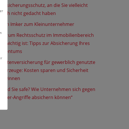
Versicherungsschutz, an die Sie vielleicht
er
noch nicht gedacht haben
Vom Imker zum Kleinunternehmer
en
Warum Rechtsschutz im Immobilienbereich
so wichtig ist: Tipps zur Absicherung Ihres
Eigentums
er
Flottenversicherung für gewerblich genutzte
Fahrzeuge: Kosten sparen und Sicherheit
gewinnen
„Sind Sie safe? Wie Unternehmen sich gegen
Cyber-Angriffe absichern können“