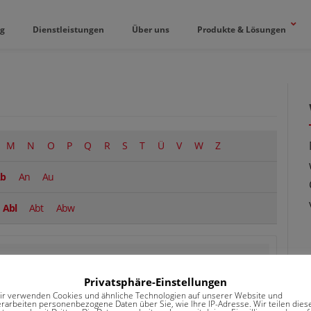
og
Dienstleistungen
Über uns
Produkte & Lösungen
M
N
O
P
Q
R
S
T
Ü
V
W
Z
b
An
Au
Abl
Abt
Abw
Keine Kommentare
Privatsphäre-Einstellungen
ir verwenden Cookies und ähnliche Technologien auf unserer Website und
erarbeiten personenbezogene Daten über Sie, wie Ihre IP-Adresse. Wir teilen dies