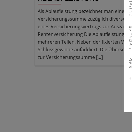
D
Ba
D
Als Ablaufleistung bezeichnet man eine im
E
z
Versicherungssumme zuzüglich diverser 
eines Versicherungsvertrags zur Auszahlung
E
N
Rentenversicherung Die Ablaufleistung ei
I
v
S
mehreren Teilen. Neben der fixierten Ve
B
U
Schlussgewinne aufaddiert. Die Überschu
zur Versicherungssumme […]
Du
du
ei
H