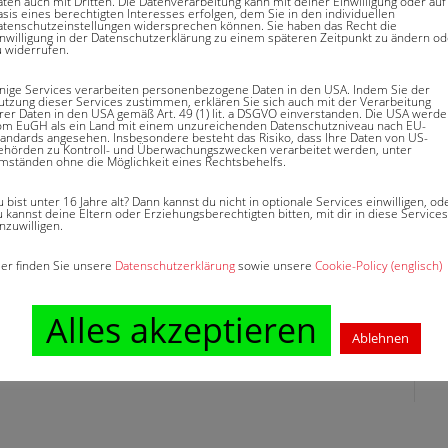
aten auch mit Dritten. Die Datenverarbeitung kann mit deiner Einwilligung oder auf
sis eines berechtigten Interesses erfolgen, dem Sie in den individuellen
atenschutzeinstellungen widersprechen können. Sie haben das Recht die
 Versicherungsvertrag fixierte
inwilligung in der Datenschutzerklärung zu einem späteren Zeitpunkt zu ändern od
u widerrufen.
erhöhender Zusatzsummen die zum Laufzeitende
 fällig wird. Ablaufleistung in der Lebens-
inige Services verarbeiten personenbezogene Daten in den USA. Indem Sie der
utzung dieser Services zustimmen, erklären Sie sich auch mit der Verarbeitung
ner Lebens- bzw. Rentenversicherung besteht aus
hrer Daten in den USA gemäß Art. 49 (1) lit. a DSGVO einverstanden. Die USA werd
om EuGH als ein Land mit einem unzureichenden Datenschutzniveau nach EU-
tandards angesehen. Insbesondere besteht das Risiko, dass Ihre Daten von US-
rsicherungssumme werden Überschussanteile und
ehörden zu Kontroll- und Überwachungszwecken verarbeitet werden, unter
mständen ohne die Möglichkeit eines Rechtsbehelfs.
ssanteile und Schlussgewinne sind im Gegensatz
 bist unter 16 Jahre alt? Dann kannst du nicht in optionale Services einwilligen, od
 kannst deine Eltern oder Erziehungsberechtigten bitten, mit dir in diese Services
nzuwilligen.
ier finden Sie unsere
Datenschutzerklärung
sowie unsere
Cookie-Policy (englisch)
Alles akzeptieren
Ablehnen