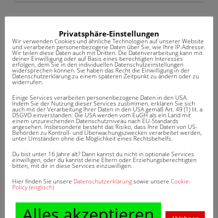
Privatsphäre-Einstellungen
Thomas Pötschan
Posted in
Keine Kommentare
Wir verwenden Cookies und ähnliche Technologien auf unserer Website
und verarbeiten personenbezogene Daten über Sie, wie Ihre IP-Adresse.
ABTRETUNG
Wir teilen diese Daten auch mit Dritten. Die Datenverarbeitung kann mit
deiner Einwilligung oder auf Basis eines berechtigten Interesses
erfolgen, dem Sie in den individuellen Datenschutzeinstellungen
widersprechen können. Sie haben das Recht die Einwilligung in der
Datenschutzerklärung zu einem späteren Zeitpunkt zu ändern oder zu
Gemäß § 398 Bürgerliches Gesetzbuch kann der
widerrufen.
Versicherungsnehmer eines
Einige Services verarbeiten personenbezogene Daten in den USA.
Versicherungsvertrag all seine Rechte an Dritte
Indem Sie der Nutzung dieser Services zustimmen, erklären Sie sich
auch mit der Verarbeitung Ihrer Daten in den USA gemäß Art. 49 (1) lit. a
DSGVO einverstanden. Die USA werden vom EuGH als ein Land mit
übertragen (=abtreten). Bei der Abtretung geht
einem unzureichenden Datenschutzniveau nach EU-Standards
angesehen. Insbesondere besteht das Risiko, dass Ihre Daten von US-
der Anspruch auf Versicherungsleistung auf den
Behörden zu Kontroll- und Überwachungszwecken verarbeitet werden,
unter Umständen ohne die Möglichkeit eines Rechtsbehelfs.
Anderen über. Er hat ab dem Zeitpunkt der
Übertragung aller Rechte und Pflichten das
Du bist unter 16 Jahre alt? Dann kannst du nicht in optionale Services
einwilligen, oder du kannst deine Eltern oder Erziehungsberechtigten
bitten, mit dir in diese Services einzuwilligen.
Gestaltungsrecht über den Vertrag. Eine
Abtretung muss beim Versicherer schriftlich
Hier finden Sie unsere
Datenschutzerklärung
sowie unsere
Cookie-
Policy (englisch)
angezeigt werden. Die schriftliche […]
Alles akzeptieren