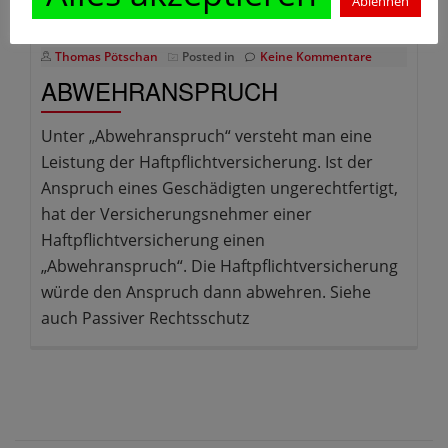
Ablehnen
Thomas Pötschan
Posted in
Keine Kommentare
ABWEHRANSPRUCH
Unter „Abwehranspruch“ versteht man eine
Leistung der Haftpflichtversicherung. Ist der
Anspruch eines Geschädigten ungerechtfertigt,
hat der Versicherungsnehmer einer
Haftpflichtversicherung einen
„Abwehranspruch“. Die Haftpflichtversicherung
würde den Anspruch dann abwehren. Siehe
auch Passiver Rechtsschutz