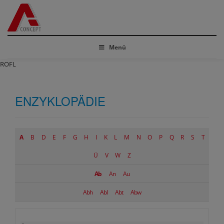
Menü
ROFL
ENZYKLOPÄDIE
A
B
D
E
F
G
H
I
K
L
M
N
O
P
Q
R
S
T
Ü
V
W
Z
Ab
An
Au
Abh
Abl
Abt
Abw