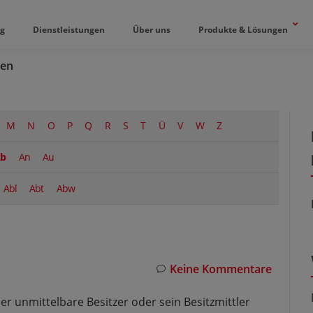
og
Dienstleistungen
Über uns
Produkte & Lösungen
en
M
N
O
P
Q
R
S
T
Ü
V
W
Z
b
An
Au
Abl
Abt
Abw
Keine Kommentare
 unmittelbare Besitzer oder sein Besitzmittler