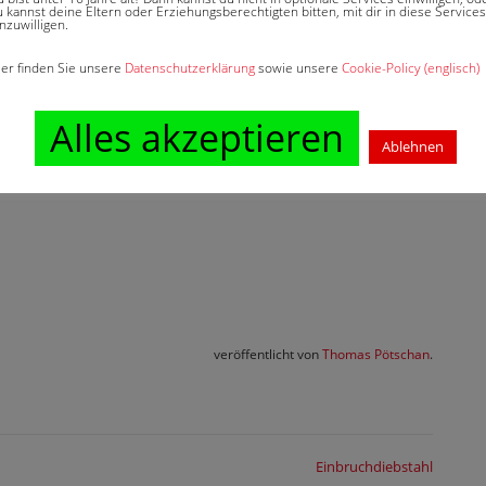
n einer Zerstörung gleichkommt, z. B. weil eine
 kannst deine Eltern oder Erziehungsberechtigten bitten, mit dir in diese Services
nzuwilligen.
wurde, kann unter bestimmten Voraussetzungen ein
nerkannt werden.
ier finden Sie unsere
Datenschutzerklärung
sowie unsere
Cookie-Policy (englisch)
Alles akzeptieren
Ablehnen
veröffentlicht von
Thomas Pötschan
.
Einbruchdiebstahl