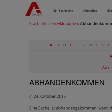
Startseite
Aktuelles
Bl
Startseite
»
Enzyklopädie
»
Abhandenkomm
A
B
D
E
F
G
H
I
K
L
A
Abh
ABHANDENKOMMEN
24. Oktober 2015
Eine Sache ist abhandengekommen, wenn der