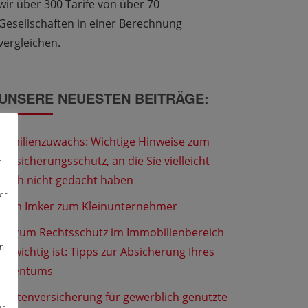
wir über 300 Tarife von über 70
Gesellschaften in einer Berechnung
vergleichen.
UNSERE NEUESTEN BEITRÄGE:
Familienzuwachs: Wichtige Hinweise zum
Versicherungsschutz, an die Sie vielleicht
e
noch nicht gedacht haben
er
Vom Imker zum Kleinunternehmer
Warum Rechtsschutz im Immobilienbereich
en
so wichtig ist: Tipps zur Absicherung Ihres
Eigentums
Flottenversicherung für gewerblich genutzte
er