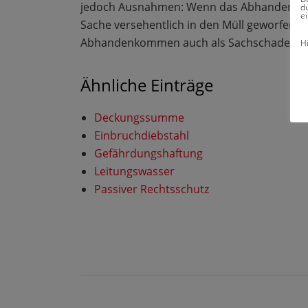
jedoch Ausnahmen: Wenn das Abhandenkomme
du
ei
Sache versehentlich in den Müll geworfen 
Abhandenkommen auch als Sachschaden a
H
Ähnliche Einträge
Deckungssumme
Einbruchdiebstahl
Gefährdungshaftung
Leitungswasser
Passiver Rechtsschutz
BEITRAGSNAVIGATION