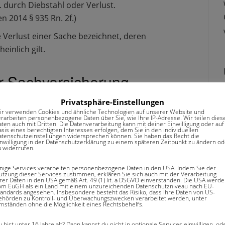
. durch Diebstahl oder Verlust.
n 2014 § 935 Rn. 2f.)
Verlust einer Sache bezeichnet, deren
inlich gilt.
 Sachversicherung
Privatsphäre-Einstellungen
der Sachversicherung (Wohngebäudeversicherung,
ir verwenden Cookies und ähnliche Technologien auf unserer Website und
erarbeiten personenbezogene Daten über Sie, wie Ihre IP-Adresse. Wir teilen dies
 Sachen die durch eine versicherte Gefahr (wie z. B.
aten auch mit Dritten. Die Datenverarbeitung kann mit deiner Einwilligung oder auf
sis eines berechtigten Interesses erfolgen, dem Sie in den individuellen
enkommen können Sachen jedoch auch durch
atenschutzeinstellungen widersprechen können. Sie haben das Recht die
inwilligung in der Datenschutzerklärung zu einem späteren Zeitpunkt zu ändern od
u widerrufen.
inige Services verarbeiten personenbezogene Daten in den USA. Indem Sie der
Haftpflichtversicherung
utzung dieser Services zustimmen, erklären Sie sich auch mit der Verarbeitung
hrer Daten in den USA gemäß Art. 49 (1) lit. a DSGVO einverstanden. Die USA werd
om EuGH als ein Land mit einem unzureichenden Datenschutzniveau nach EU-
tandards angesehen. Insbesondere besteht das Risiko, dass Ihre Daten von US-
ehörden zu Kontroll- und Überwachungszwecken verarbeitet werden, unter
n, spricht man nicht grundsätzlich von einem
mständen ohne die Möglichkeit eines Rechtsbehelfs.
ignisse als Vermögensschaden zu bezeichnen. Es gibt
 bist unter 16 Jahre alt? Dann kannst du nicht in optionale Services einwilligen, od